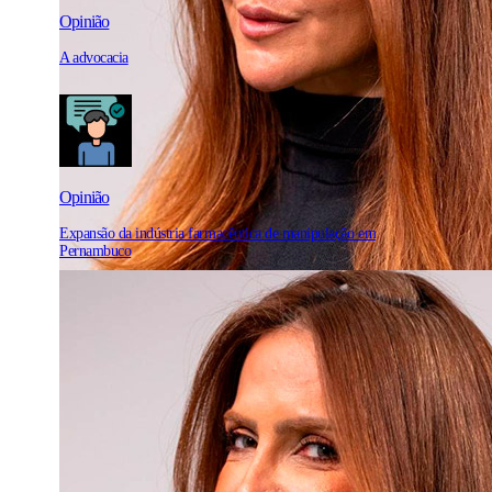
Opinião
A advocacia
Opinião
Expansão da indústria farmacêutica de manipulação em
Pernambuco
Diario Político
com Renata Bezerra de Melo
Mendonça: "Não atrapalha em nada"