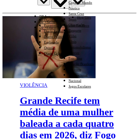
Copa do Mundo
Náutico
Santa Cruz
DP Auto
Blog Giro
Sport
Diario Mulher
DP +Saúde
Olimpíadas
Economia e Negócios Em Foco
DP +Educação
Basquete
Diario Econômico
Vôlei
Diario Político
Tênis
Esplanada
Automobilismo
Opinião
Interior
Diario Cultural
Feminino
Seleção Brasileira
E-Sports
Internacional
Nacional
VIOLÊNCIA
Jogos Escolares
Grande Recife tem
média de uma mulher
baleada a cada quatro
dias em 2026, diz Fogo