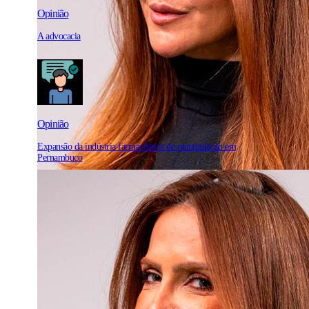
Opinião
A advocacia
Opinião
Expansão da indústria farmacêutica de manipulação em
Pernambuco
Diario Político
com Renata Bezerra de Melo
Mendonça: "Não atrapalha em nada"