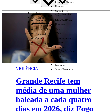
Copa do Mundo
Náutico
Santa Cruz
DP Auto
Blog Giro
Sport
Diario Mulher
DP +Saúde
Olimpíadas
Economia e Negócios Em Foco
DP +Educação
Basquete
Diario Econômico
Vôlei
Diario Político
Tênis
Esplanada
Automobilismo
Opinião
Interior
Diario Cultural
Feminino
Seleção Brasileira
E-Sports
Internacional
Nacional
VIOLÊNCIA
Jogos Escolares
Grande Recife tem
média de uma mulher
baleada a cada quatro
dias em 2026, diz Fogo