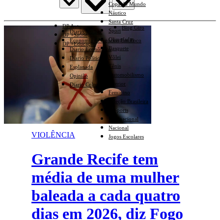
Copa do Mundo
Náutico
Santa Cruz
DP Auto
Blog Giro
Sport
Diario Mulher
DP +Saúde
Olimpíadas
Economia e Negócios Em Foco
DP +Educação
Basquete
Diario Econômico
Vôlei
Diario Político
Tênis
Esplanada
Automobilismo
Opinião
Interior
Diario Cultural
Feminino
Seleção Brasileira
E-Sports
Internacional
Nacional
VIOLÊNCIA
Jogos Escolares
Grande Recife tem
média de uma mulher
baleada a cada quatro
dias em 2026, diz Fogo