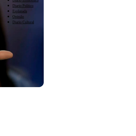
Diario Econômico
Diario Político
Esplanada
Opinião
Diario Cultural