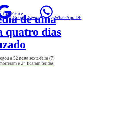
irton Freire
édia de uma
Google News
WhatsApp DP
 quatro dias
uzado
ou a 52 nesta sexta-feira (7),
 morreram e 24 ficaram feridas