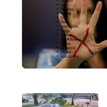
Santa Cruz
Sport
Olimpíadas
Basquete
Vôlei
Tênis
Automobilismo
Interior
Feminino
Seleção Brasileira
E-Sports
Internacional
Nacional
Jogos Escolares