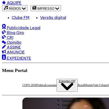
AQUIPE
RÁDIOS
IMPRESSO
Clube FM
Versão digital
Publicidade Legal
Blog Giro
CRI
Opinião
ASSINE
ANUNCIE
EXPEDIENTE
Menu Portal
Esportes DP
COPA 2026
Política
Economia
Brasil
Mundo
Vida Urbana
V
Copa do Mundo
Náutico