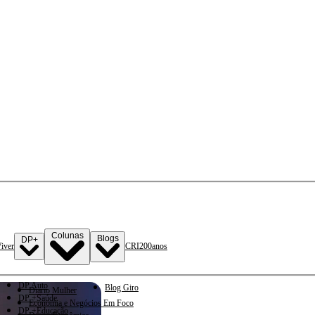
Colunas
Blogs
DP+
iver
CRI
200anos
DP Auto
Blog Giro
Diario Mulher
DP +Saúde
Economia e Negócios Em Foco
DP +Educação