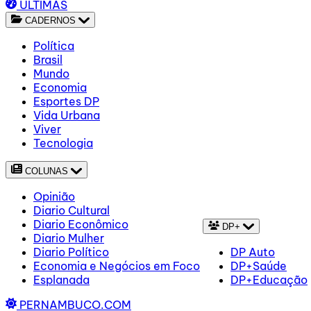
ÚLTIMAS
CADERNOS
Política
Brasil
Mundo
Economia
Esportes DP
Vida Urbana
Viver
Tecnologia
COLUNAS
Opinião
Diario Cultural
Diario Econômico
DP+
Diario Mulher
Diario Político
DP Auto
Economia e Negócios em Foco
DP+Saúde
Esplanada
DP+Educação
PERNAMBUCO.COM