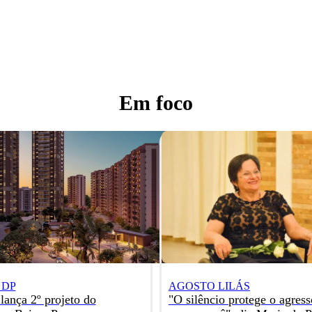
Em foco
o DP
AGOSTO LILÁS
ança 2º projeto do
"O silêncio protege o agress